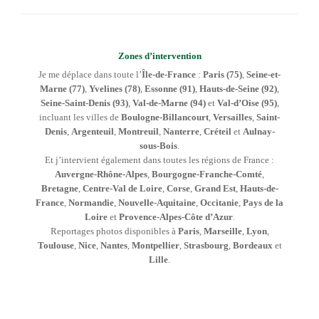
Zones d’intervention
Je me déplace dans toute l’
Île-de-France
:
Paris (75)
,
Seine-et-
Marne (77)
,
Yvelines (78)
,
Essonne (91)
,
Hauts-de-Seine (92)
,
Seine-Saint-Denis (93)
,
Val-de-Marne (94)
et
Val-d’Oise (95)
,
incluant les villes de
Boulogne-Billancourt
,
Versailles
,
Saint-
Denis
,
Argenteuil
,
Montreuil
,
Nanterre
,
Créteil
et
Aulnay-
sous-Bois
.
Et j’intervient également dans toutes les régions de France :
Auvergne-Rhône-Alpes
,
Bourgogne-Franche-Comté
,
Bretagne
,
Centre-Val de Loire
,
Corse
,
Grand Est
,
Hauts-de-
France
,
Normandie
,
Nouvelle-Aquitaine
,
Occitanie
,
Pays de la
Loire
et
Provence-Alpes-Côte d’Azur
.
Reportages photos disponibles à
Paris
,
Marseille
,
Lyon
,
Toulouse
,
Nice
,
Nantes
,
Montpellier
,
Strasbourg
,
Bordeaux
et
Lille
.