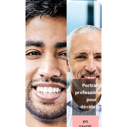
Portraits
professionnels
pour
décideurs
en
savoir