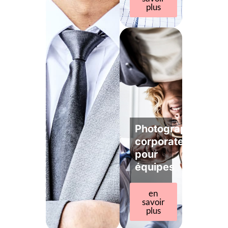
plus
Photographe
corporate
pour
équipes
en
savoir
plus