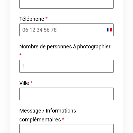
Téléphone
*
F
r
Nombre de personnes à photographier
a
*
n
c
e
Ville
*
+
3
3
Message / Informations
complémentaires
*