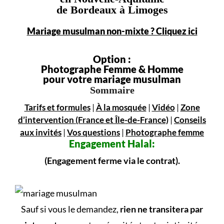
de Bordeaux à Limoges
Mariage musulman non-mixte ? Cliquez ici
Option :
Photographe Femme & Homme
pour votre mariage musulman
Sommaire
Tarifs et formules
|
À la mosquée
|
Vidéo
|
Zone
d’intervention (France et Île-de-France)
|
Conseils
aux invités
|
Vos questions
|
Photographe femme
Engagement
Halal:
(Engagement ferme via le contrat).
Sauf si vous le demandez,
rien ne transitera par