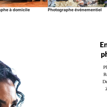
phe à domicile
Photographe événementiel
E
p
Ph
R
Dé