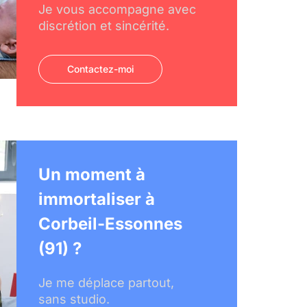
Je vous accompagne avec
discrétion et sincérité.
Contactez-moi
Un moment à
immortaliser à
Corbeil-Essonnes
(91) ?
Je me déplace partout,
sans studio.