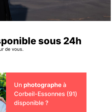
sponible sous 24h
ur de vous.
Un
photographe
à
Corbeil-Essonnes (91)
disponible ?