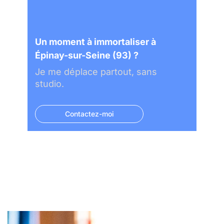
Un moment à immortaliser à
Épinay-sur-Seine (93) ?
Je me déplace partout, sans
studio.
Contactez-moi