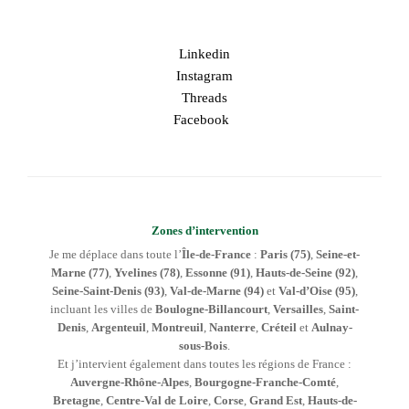
Linkedin
Instagram
Threads
Facebook
Zones d’intervention
Je me déplace dans toute l’
Île-de-France
:
Paris (75)
,
Seine-et-
Marne (77)
,
Yvelines (78)
,
Essonne (91)
,
Hauts-de-Seine (92)
,
Seine-Saint-Denis (93)
,
Val-de-Marne (94)
et
Val-d’Oise (95)
,
incluant les villes de
Boulogne-Billancourt
,
Versailles
,
Saint-
Denis
,
Argenteuil
,
Montreuil
,
Nanterre
,
Créteil
et
Aulnay-
sous-Bois
.
Et j’intervient également dans toutes les régions de France :
Auvergne-Rhône-Alpes
,
Bourgogne-Franche-Comté
,
Bretagne
,
Centre-Val de Loire
,
Corse
,
Grand Est
,
Hauts-de-