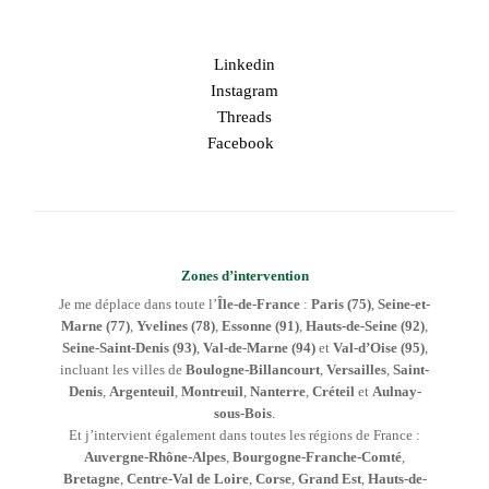
Linkedin
Instagram
Threads
Facebook
Zones d’intervention
Je me déplace dans toute l’
Île-de-France
:
Paris (75)
,
Seine-et-
Marne (77)
,
Yvelines (78)
,
Essonne (91)
,
Hauts-de-Seine (92)
,
Seine-Saint-Denis (93)
,
Val-de-Marne (94)
et
Val-d’Oise (95)
,
incluant les villes de
Boulogne-Billancourt
,
Versailles
,
Saint-
Denis
,
Argenteuil
,
Montreuil
,
Nanterre
,
Créteil
et
Aulnay-
sous-Bois
.
Et j’intervient également dans toutes les régions de France :
Auvergne-Rhône-Alpes
,
Bourgogne-Franche-Comté
,
Bretagne
,
Centre-Val de Loire
,
Corse
,
Grand Est
,
Hauts-de-