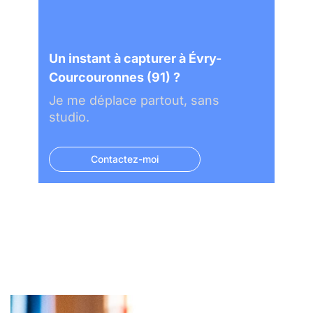
Un instant à capturer à Évry-
Courcouronnes (91) ?
Je me déplace partout, sans
studio.
Contactez-moi