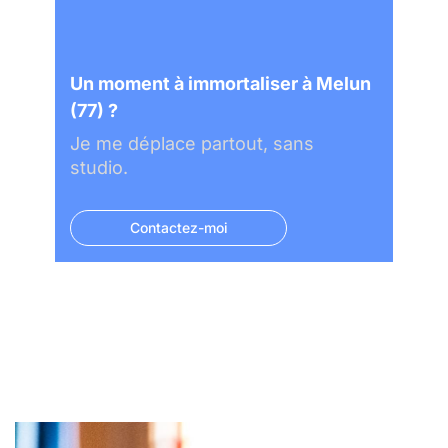
Un moment à immortaliser à Melun
(77) ?
Je me déplace partout, sans
studio.
Contactez-moi