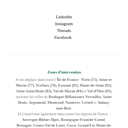
Linkedin
Instagram
Threads
Facebook
Zones d’intervention
Je me déplace dans toute l’
Île-de-France
:
Paris (75)
,
Seine-et-
Marne (77)
,
Yvelines (78)
,
Essonne (91)
,
Hauts-de-Seine (92)
,
Seine-Saint-Denis (93)
,
Val-de-Marne (94)
et
Val-d’Oise (95)
,
incluant les villes de
Boulogne-Billancourt
,
Versailles
,
Saint-
Denis
,
Argenteuil
,
Montreuil
,
Nanterre
,
Créteil
et
Aulnay-
sous-Bois
.
Et j’intervient également dans toutes les régions de France :
Auvergne-Rhône-Alpes
,
Bourgogne-Franche-Comté
,
Bretagne
,
Centre-Val de Loire
,
Corse
,
Grand Est
,
Hauts-de-