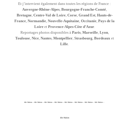
Et j’intervient également dans toutes les régions de France :
Auvergne-Rhône-Alpes
,
Bourgogne-Franche-Comté
,
Bretagne
,
Centre-Val de Loire
,
Corse
,
Grand Est
,
Hauts-de-
France
,
Normandie
,
Nouvelle-Aquitaine
,
Occitanie
,
Pays de la
Loire
et
Provence-Alpes-Côte d’Azur
.
Reportages photos disponibles à
Paris
,
Marseille
,
Lyon
,
Toulouse
,
Nice
,
Nantes
,
Montpellier
,
Strasbourg
,
Bordeaux
et
Lille
.
Idir Hakim – Idir Hakim – Idir Hakim – Idir Hakim – Idir Hakim – Idir Hakim – Idir Hakim – Idir Hakim –
Idir Hakim