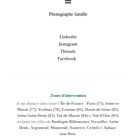
Photographe famille
Linkedin
Instagram
Threads
Facebook
Zones d’intervention
Je me déplace dans toute l’
Île-de-France
:
Paris (75)
,
Seine-et-
Marne (77)
,
Yvelines (78)
,
Essonne (91)
,
Hauts-de-Seine (92)
,
Seine-Saint-Denis (93)
,
Val-de-Marne (94)
et
Val-d’Oise (95)
,
incluant les villes de
Boulogne-Billancourt
,
Versailles
,
Saint-
Denis
,
Argenteuil
,
Montreuil
,
Nanterre
,
Créteil
et
Aulnay-
sous-Bois
.