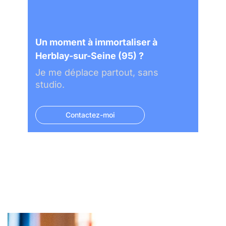
Un moment à immortaliser à
Herblay-sur-Seine (95) ?
Je me déplace partout, sans
studio.
Contactez-moi