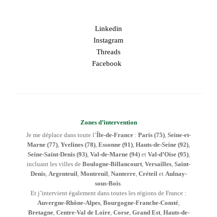
Linkedin
Instagram
Threads
Facebook
Zones d’intervention
Je me déplace dans toute l’
Île-de-France
:
Paris (75)
,
Seine-et-
Marne (77)
,
Yvelines (78)
,
Essonne (91)
,
Hauts-de-Seine (92)
,
Seine-Saint-Denis (93)
,
Val-de-Marne (94)
et
Val-d’Oise (95)
,
incluant les villes de
Boulogne-Billancourt
,
Versailles
,
Saint-
Denis
,
Argenteuil
,
Montreuil
,
Nanterre
,
Créteil
et
Aulnay-
sous-Bois
.
Et j’intervient également dans toutes les régions de France :
Auvergne-Rhône-Alpes
,
Bourgogne-Franche-Comté
,
Bretagne
,
Centre-Val de Loire
,
Corse
,
Grand Est
,
Hauts-de-