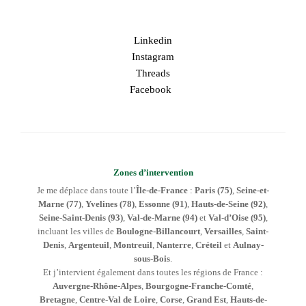
Linkedin
Instagram
Threads
Facebook
Zones d’intervention
Je me déplace dans toute l’
Île-de-France
:
Paris (75)
,
Seine-et-
Marne (77)
,
Yvelines (78)
,
Essonne (91)
,
Hauts-de-Seine (92)
,
Seine-Saint-Denis (93)
,
Val-de-Marne (94)
et
Val-d’Oise (95)
,
incluant les villes de
Boulogne-Billancourt
,
Versailles
,
Saint-
Denis
,
Argenteuil
,
Montreuil
,
Nanterre
,
Créteil
et
Aulnay-
sous-Bois
.
Et j’intervient également dans toutes les régions de France :
Auvergne-Rhône-Alpes
,
Bourgogne-Franche-Comté
,
Bretagne
,
Centre-Val de Loire
,
Corse
,
Grand Est
,
Hauts-de-