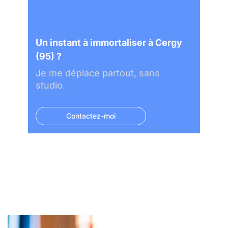
Un instant à immortaliser à Cergy
(95) ?
Je me déplace partout, sans
studio.
Contactez-moi