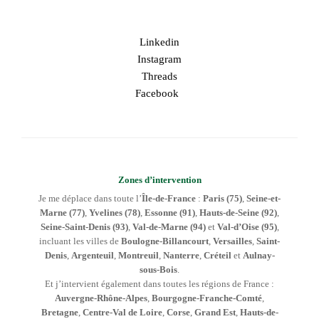
Linkedin
Instagram
Threads
Facebook
Zones d’intervention
Je me déplace dans toute l’
Île-de-France
:
Paris (75)
,
Seine-et-
Marne (77)
,
Yvelines (78)
,
Essonne (91)
,
Hauts-de-Seine (92)
,
Seine-Saint-Denis (93)
,
Val-de-Marne (94)
et
Val-d’Oise (95)
,
incluant les villes de
Boulogne-Billancourt
,
Versailles
,
Saint-
Denis
,
Argenteuil
,
Montreuil
,
Nanterre
,
Créteil
et
Aulnay-
sous-Bois
.
Et j’intervient également dans toutes les régions de France :
Auvergne-Rhône-Alpes
,
Bourgogne-Franche-Comté
,
Bretagne
,
Centre-Val de Loire
,
Corse
,
Grand Est
,
Hauts-de-