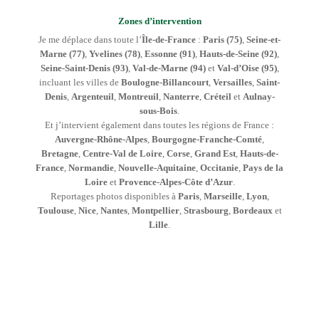
Zones d’intervention
Je me déplace dans toute l’
Île-de-France
:
Paris (75)
,
Seine-et-
Marne (77)
,
Yvelines (78)
,
Essonne (91)
,
Hauts-de-Seine (92)
,
Seine-Saint-Denis (93)
,
Val-de-Marne (94)
et
Val-d’Oise (95)
,
incluant les villes de
Boulogne-Billancourt
,
Versailles
,
Saint-
Denis
,
Argenteuil
,
Montreuil
,
Nanterre
,
Créteil
et
Aulnay-
sous-Bois
.
Et j’intervient également dans toutes les régions de France :
Auvergne-Rhône-Alpes
,
Bourgogne-Franche-Comté
,
Bretagne
,
Centre-Val de Loire
,
Corse
,
Grand Est
,
Hauts-de-
France
,
Normandie
,
Nouvelle-Aquitaine
,
Occitanie
,
Pays de la
Loire
et
Provence-Alpes-Côte d’Azur
.
Reportages photos disponibles à
Paris
,
Marseille
,
Lyon
,
Toulouse
,
Nice
,
Nantes
,
Montpellier
,
Strasbourg
,
Bordeaux
et
Lille
.