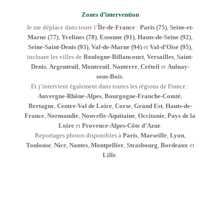
Zones d’intervention
Je me déplace dans toute l’
Île-de-France
:
Paris (75)
,
Seine-et-
Marne (77)
,
Yvelines (78)
,
Essonne (91)
,
Hauts-de-Seine (92)
,
Seine-Saint-Denis (93)
,
Val-de-Marne (94)
et
Val-d’Oise (95)
,
incluant les villes de
Boulogne-Billancourt
,
Versailles
,
Saint-
Denis
,
Argenteuil
,
Montreuil
,
Nanterre
,
Créteil
et
Aulnay-
sous-Bois
.
Et j’intervient également dans toutes les régions de France :
Auvergne-Rhône-Alpes
,
Bourgogne-Franche-Comté
,
Bretagne
,
Centre-Val de Loire
,
Corse
,
Grand Est
,
Hauts-de-
France
,
Normandie
,
Nouvelle-Aquitaine
,
Occitanie
,
Pays de la
Loire
et
Provence-Alpes-Côte d’Azur
.
Reportages photos disponibles à
Paris
,
Marseille
,
Lyon
,
Toulouse
,
Nice
,
Nantes
,
Montpellier
,
Strasbourg
,
Bordeaux
et
Lille
.