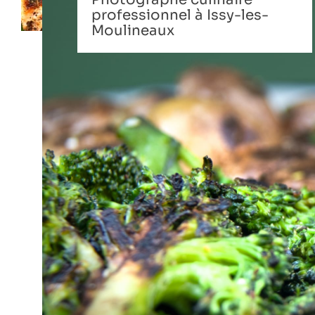
professionnel à Issy-les-
Moulineaux