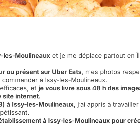
sy-les-Moulineaux
et je me déplace partout en Î
eur ou présent sur Uber Eats
, mes photos respe
 commander à Issy-les-Moulineaux.
efficaces, et
je vous livre sous 48 h des images
site internet.
8) à Issy-les-Moulineaux
, j’ai appris à travaill
pétissant.
e établissement à Issy-les-Moulineaux pour cré