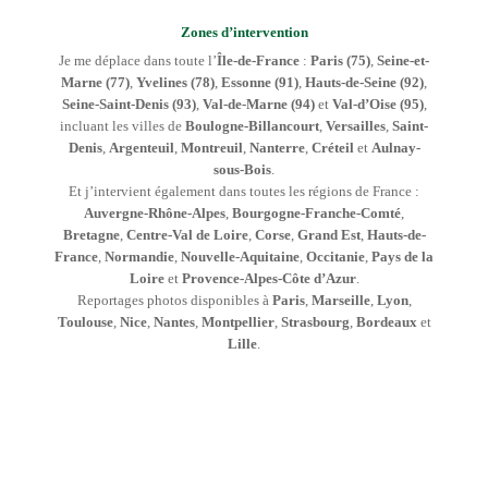
Zones d’intervention
Je me déplace dans toute l’
Île-de-France
:
Paris (75)
,
Seine-et-
Marne (77)
,
Yvelines (78)
,
Essonne (91)
,
Hauts-de-Seine (92)
,
Seine-Saint-Denis (93)
,
Val-de-Marne (94)
et
Val-d’Oise (95)
,
incluant les villes de
Boulogne-Billancourt
,
Versailles
,
Saint-
Denis
,
Argenteuil
,
Montreuil
,
Nanterre
,
Créteil
et
Aulnay-
sous-Bois
.
Et j’intervient également dans toutes les régions de France :
Auvergne-Rhône-Alpes
,
Bourgogne-Franche-Comté
,
Bretagne
,
Centre-Val de Loire
,
Corse
,
Grand Est
,
Hauts-de-
France
,
Normandie
,
Nouvelle-Aquitaine
,
Occitanie
,
Pays de la
Loire
et
Provence-Alpes-Côte d’Azur
.
Reportages photos disponibles à
Paris
,
Marseille
,
Lyon
,
Toulouse
,
Nice
,
Nantes
,
Montpellier
,
Strasbourg
,
Bordeaux
et
Lille
.