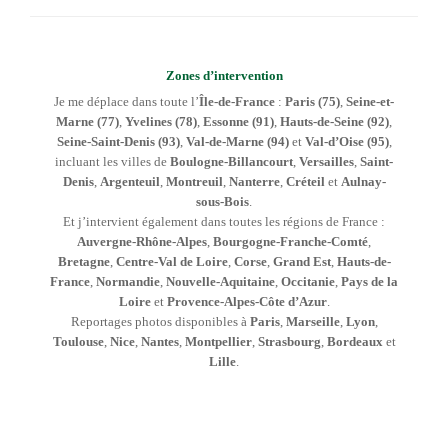
Zones d’intervention
Je me déplace dans toute l’
Île-de-France
:
Paris (75)
,
Seine-et-
Marne (77)
,
Yvelines (78)
,
Essonne (91)
,
Hauts-de-Seine (92)
,
Seine-Saint-Denis (93)
,
Val-de-Marne (94)
et
Val-d’Oise (95)
,
incluant les villes de
Boulogne-Billancourt
,
Versailles
,
Saint-
Denis
,
Argenteuil
,
Montreuil
,
Nanterre
,
Créteil
et
Aulnay-
sous-Bois
.
Et j’intervient également dans toutes les régions de France :
Auvergne-Rhône-Alpes
,
Bourgogne-Franche-Comté
,
Bretagne
,
Centre-Val de Loire
,
Corse
,
Grand Est
,
Hauts-de-
France
,
Normandie
,
Nouvelle-Aquitaine
,
Occitanie
,
Pays de la
Loire
et
Provence-Alpes-Côte d’Azur
.
Reportages photos disponibles à
Paris
,
Marseille
,
Lyon
,
Toulouse
,
Nice
,
Nantes
,
Montpellier
,
Strasbourg
,
Bordeaux
et
Lille
.