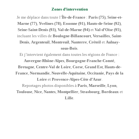
Zones d’intervention
Je me déplace dans toute l’
Île-de-France
:
Paris (75)
,
Seine-et-
Marne (77)
,
Yvelines (78)
,
Essonne (91)
,
Hauts-de-Seine (92)
,
Seine-Saint-Denis (93)
,
Val-de-Marne (94)
et
Val-d’Oise (95)
,
incluant les villes de
Boulogne-Billancourt
,
Versailles
,
Saint-
Denis
,
Argenteuil
,
Montreuil
,
Nanterre
,
Créteil
et
Aulnay-
sous-Bois
.
Et j’intervient également dans toutes les régions de France :
Auvergne-Rhône-Alpes
,
Bourgogne-Franche-Comté
,
Bretagne
,
Centre-Val de Loire
,
Corse
,
Grand Est
,
Hauts-de-
France
,
Normandie
,
Nouvelle-Aquitaine
,
Occitanie
,
Pays de la
Loire
et
Provence-Alpes-Côte d’Azur
.
Reportages photos disponibles à
Paris
,
Marseille
,
Lyon
,
Toulouse
,
Nice
,
Nantes
,
Montpellier
,
Strasbourg
,
Bordeaux
et
Lille
.