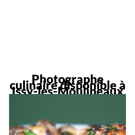
Photographe
culinaire disponible à
Issy-les-Moulineaux