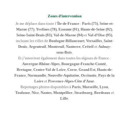
Zones d’intervention
Je me déplace dans toute l’
Île-de-France
:
Paris (75)
,
Seine-et-
Marne (77)
,
Yvelines (78)
,
Essonne (91)
,
Hauts-de-Seine (92)
,
Seine-Saint-Denis (93)
,
Val-de-Marne (94)
et
Val-d’Oise (95)
,
incluant les villes de
Boulogne-Billancourt
,
Versailles
,
Saint-
Denis
,
Argenteuil
,
Montreuil
,
Nanterre
,
Créteil
et
Aulnay-
sous-Bois
.
Et j’intervient également dans toutes les régions de France :
Auvergne-Rhône-Alpes
,
Bourgogne-Franche-Comté
,
Bretagne
,
Centre-Val de Loire
,
Corse
,
Grand Est
,
Hauts-de-
France
,
Normandie
,
Nouvelle-Aquitaine
,
Occitanie
,
Pays de la
Loire
et
Provence-Alpes-Côte d’Azur
.
Reportages photos disponibles à
Paris
,
Marseille
,
Lyon
,
Toulouse
,
Nice
,
Nantes
,
Montpellier
,
Strasbourg
,
Bordeaux
et
Lille
.