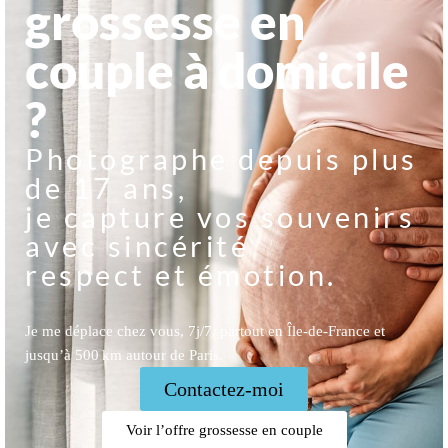
grossesse en
couple à domicile
?
Photographe depuis plus
de 17 ans,
je capture vos souvenirs
avec sincérité
respect et émotion.
Je me déplace chez vous, 7j/7, partout en Île-de-France et
jusqu’à 500 km autour de Paris.
Contactez-moi
Voir l’offre grossesse en couple