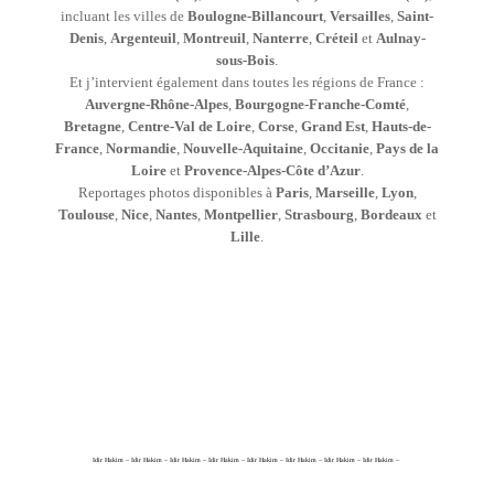
incluant les villes de
Boulogne-Billancourt
,
Versailles
,
Saint-
Denis
,
Argenteuil
,
Montreuil
,
Nanterre
,
Créteil
et
Aulnay-
sous-Bois
.
Et j’intervient également dans toutes les régions de France :
Auvergne-Rhône-Alpes
,
Bourgogne-Franche-Comté
,
Bretagne
,
Centre-Val de Loire
,
Corse
,
Grand Est
,
Hauts-de-
France
,
Normandie
,
Nouvelle-Aquitaine
,
Occitanie
,
Pays de la
Loire
et
Provence-Alpes-Côte d’Azur
.
Reportages photos disponibles à
Paris
,
Marseille
,
Lyon
,
Toulouse
,
Nice
,
Nantes
,
Montpellier
,
Strasbourg
,
Bordeaux
et
Lille
.
Idir Hakim – Idir Hakim – Idir Hakim – Idir Hakim – Idir Hakim – Idir Hakim – Idir Hakim – Idir Hakim –