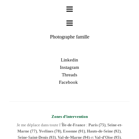
Photographe famille
Linkedin
Instagram
Threads
Facebook
Zones d’intervention
Je me déplace dans toute l’
Île-de-France
:
Paris (75)
,
Seine-et-
Marne (77)
,
Yvelines (78)
,
Essonne (91)
,
Hauts-de-Seine (92)
,
Seine-Saint-Denis (93)
,
Val-de-Marne (94)
et
Val-d’Oise (95)
,