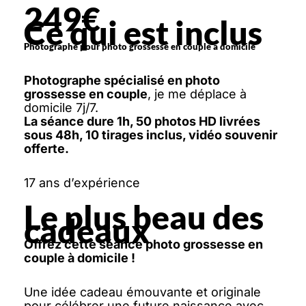
249€
Ce qui est inclus
Photographe pour photo grossesse en couple à domicile
Photographe spécialisé en photo
grossesse en couple
, je me déplace à
domicile 7j/7.
La séance dure 1h, 50 photos HD livrées
sous 48h, 10 tirages inclus, vidéo souvenir
offerte.
17 ans d’expérience
Le plus beau des
cadeaux
Offrez cette séance photo grossesse en
couple à domicile !
Une idée cadeau émouvante et originale
pour célébrer une future naissance avec