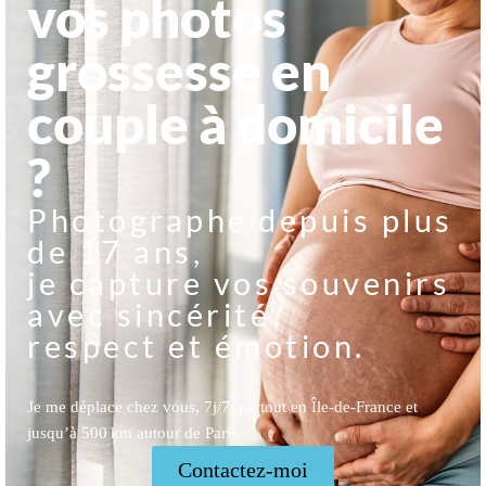
vos photos
grossesse en
couple à domicile
?
Photographe depuis plus
de 17 ans,
je capture vos souvenirs
avec sincérité
respect et émotion.
Je me déplace chez vous, 7j/7, partout en Île-de-France et
jusqu’à 500 km autour de Paris.
Contactez-moi