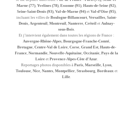
Marne (77)
,
Yvelines (78)
,
Essonne (91)
,
Hauts-de-Seine (92)
,
Seine-Saint-Denis (93)
,
Val-de-Marne (94)
et
Val-d’Oise (95)
,
incluant les villes de
Boulogne-Billancourt
,
Versailles
,
Saint-
Denis
,
Argenteuil
,
Montreuil
,
Nanterre
,
Créteil
et
Aulnay-
sous-Bois
.
Et j’intervient également dans toutes les régions de France :
Auvergne-Rhône-Alpes
,
Bourgogne-Franche-Comté
,
Bretagne
,
Centre-Val de Loire
,
Corse
,
Grand Est
,
Hauts-de-
France
,
Normandie
,
Nouvelle-Aquitaine
,
Occitanie
,
Pays de la
Loire
et
Provence-Alpes-Côte d’Azur
.
Reportages photos disponibles à
Paris
,
Marseille
,
Lyon
,
Toulouse
,
Nice
,
Nantes
,
Montpellier
,
Strasbourg
,
Bordeaux
et
Lille
.