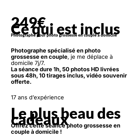
249€
Ce qui est inclus
Photographe pour photo grossesse en couple à domicile
Photographe spécialisé en photo
grossesse en couple
, je me déplace à
domicile 7j/7.
La séance dure 1h, 50 photos HD livrées
sous 48h, 10 tirages inclus, vidéo souvenir
offerte.
17 ans d’expérience
Le plus beau des
cadeaux
Offrez cette séance photo grossesse en
couple à domicile !