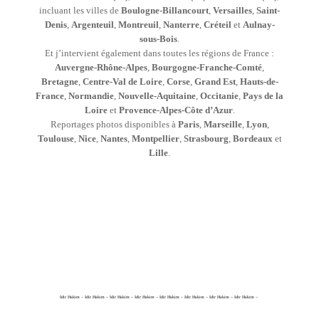
incluant les villes de
Boulogne-Billancourt
,
Versailles
,
Saint-
Denis
,
Argenteuil
,
Montreuil
,
Nanterre
,
Créteil
et
Aulnay-
sous-Bois
.
Et j’intervient également dans toutes les régions de France :
Auvergne-Rhône-Alpes
,
Bourgogne-Franche-Comté
,
Bretagne
,
Centre-Val de Loire
,
Corse
,
Grand Est
,
Hauts-de-
France
,
Normandie
,
Nouvelle-Aquitaine
,
Occitanie
,
Pays de la
Loire
et
Provence-Alpes-Côte d’Azur
.
Reportages photos disponibles à
Paris
,
Marseille
,
Lyon
,
Toulouse
,
Nice
,
Nantes
,
Montpellier
,
Strasbourg
,
Bordeaux
et
Lille
.
Idir Hakim – Idir Hakim – Idir Hakim – Idir Hakim – Idir Hakim – Idir Hakim – Idir Hakim – Idir Hakim –