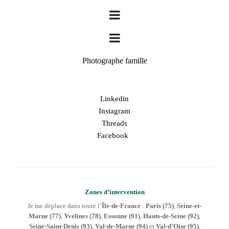
Photographe famille
Linkedin
Instagram
Threads
Facebook
Zones d’intervention
Je me déplace dans toute l’
Île-de-France
:
Paris (75)
,
Seine-et-
Marne (77)
,
Yvelines (78)
,
Essonne (91)
,
Hauts-de-Seine (92)
,
Seine-Saint-Denis (93)
,
Val-de-Marne (94)
et
Val-d’Oise (95)
,