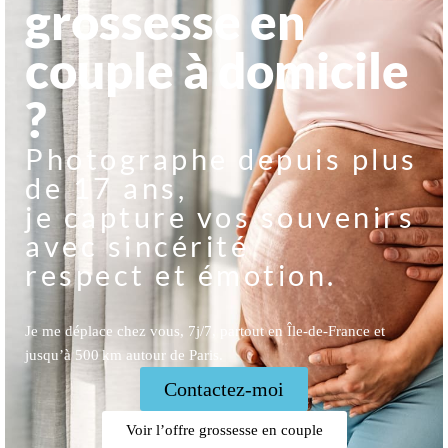
grossesse en
couple à domicile
?
Photographe depuis plus
de 17 ans,
je capture vos souvenirs
avec sincérité
respect et émotion.
Je me déplace chez vous, 7j/7, partout en Île-de-France et
jusqu’à 500 km autour de Paris.
Contactez-moi
Voir l’offre grossesse en couple