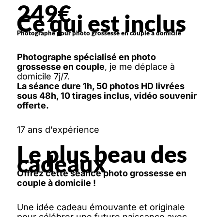
249€
Ce qui est inclus
Photographe pour photo grossesse en couple à domicile
Photographe spécialisé en photo
grossesse en couple
, je me déplace à
domicile 7j/7.
La séance dure 1h, 50 photos HD livrées
sous 48h, 10 tirages inclus, vidéo souvenir
offerte.
17 ans d’expérience
Le plus beau des
cadeaux
Offrez cette séance photo grossesse en
couple à domicile !
Une idée cadeau émouvante et originale
pour célébrer une future naissance avec