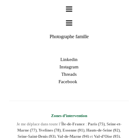
Photographe famille
Linkedin
Instagram
Threads
Facebook
Zones d’intervention
Je me déplace dans toute l’
Île-de-France
:
Paris (75)
,
Seine-et-
Marne (77)
,
Yvelines (78)
,
Essonne (91)
,
Hauts-de-Seine (92)
,
Seine-Saint-Denis (93)
,
Val-de-Marne (94)
et
Val-d’Oise (95)
,