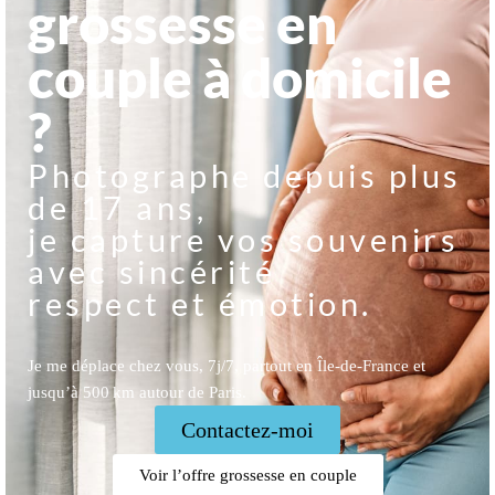
grossesse en
couple à domicile
?
Photographe depuis plus
de 17 ans,
je capture vos souvenirs
avec sincérité
respect et émotion.
Je me déplace chez vous, 7j/7, partout en Île-de-France et
jusqu’à 500 km autour de Paris.
Contactez-moi
Voir l’offre grossesse en couple