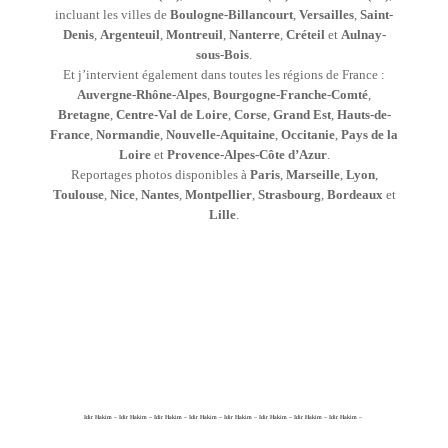
incluant les villes de
Boulogne-Billancourt
,
Versailles
,
Saint-
Denis
,
Argenteuil
,
Montreuil
,
Nanterre
,
Créteil
et
Aulnay-
sous-Bois
.
Et j’intervient également dans toutes les régions de France :
Auvergne-Rhône-Alpes
,
Bourgogne-Franche-Comté
,
Bretagne
,
Centre-Val de Loire
,
Corse
,
Grand Est
,
Hauts-de-
France
,
Normandie
,
Nouvelle-Aquitaine
,
Occitanie
,
Pays de la
Loire
et
Provence-Alpes-Côte d’Azur
.
Reportages photos disponibles à
Paris
,
Marseille
,
Lyon
,
Toulouse
,
Nice
,
Nantes
,
Montpellier
,
Strasbourg
,
Bordeaux
et
Lille
.
Idir Hakim – Idir Hakim – Idir Hakim – Idir Hakim – Idir Hakim – Idir Hakim – Idir Hakim – Idir Hakim –