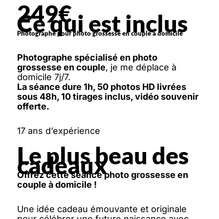
249€
Ce qui est inclus
Photographe pour photo grossesse en couple à domicile
Photographe spécialisé en photo
grossesse en couple
, je me déplace à
domicile 7j/7.
La séance dure 1h, 50 photos HD livrées
sous 48h, 10 tirages inclus, vidéo souvenir
offerte.
17 ans d’expérience
Le plus beau des
cadeaux
Offrez cette séance photo grossesse en
couple à domicile !
Une idée cadeau émouvante et originale
pour célébrer une future naissance avec