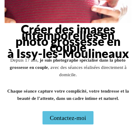
Créer des images
intemporelles en
photo grossesse en
couple
à Issy-les-Moulineaux
Depuis 17 ans,
je suis photographe spécialisé dans la photo
grossesse en couple
, avec des séances réalisées directement à
domicile.
Chaque séance capture votre complicité, votre tendresse et la
beauté de l’attente, dans un cadre intime et naturel.
Contactez-moi