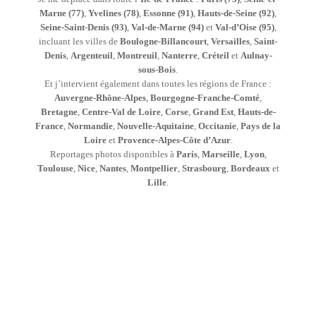
Marne (77)
,
Yvelines (78)
,
Essonne (91)
,
Hauts-de-Seine (92)
,
Seine-Saint-Denis (93)
,
Val-de-Marne (94)
et
Val-d’Oise (95)
,
incluant les villes de
Boulogne-Billancourt
,
Versailles
,
Saint-
Denis
,
Argenteuil
,
Montreuil
,
Nanterre
,
Créteil
et
Aulnay-
sous-Bois
.
Et j’intervient également dans toutes les régions de France :
Auvergne-Rhône-Alpes
,
Bourgogne-Franche-Comté
,
Bretagne
,
Centre-Val de Loire
,
Corse
,
Grand Est
,
Hauts-de-
France
,
Normandie
,
Nouvelle-Aquitaine
,
Occitanie
,
Pays de la
Loire
et
Provence-Alpes-Côte d’Azur
.
Reportages photos disponibles à
Paris
,
Marseille
,
Lyon
,
Toulouse
,
Nice
,
Nantes
,
Montpellier
,
Strasbourg
,
Bordeaux
et
Lille
.