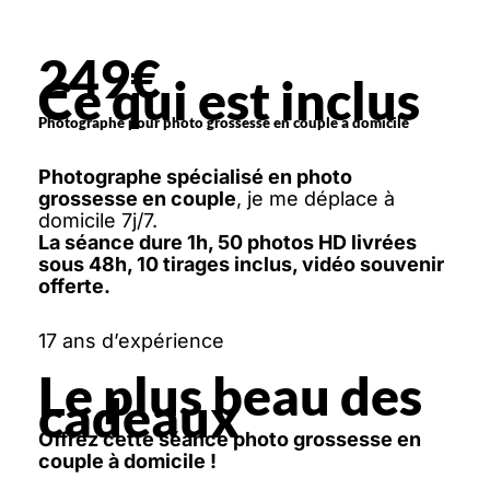
249€
Ce qui est inclus
Photographe pour photo grossesse en couple à domicile
Photographe spécialisé en photo
grossesse en couple
, je me déplace à
domicile 7j/7.
La séance dure 1h, 50 photos HD livrées
sous 48h, 10 tirages inclus, vidéo souvenir
offerte.
17 ans d’expérience
Le plus beau des
cadeaux
Offrez cette séance photo grossesse en
couple à domicile !