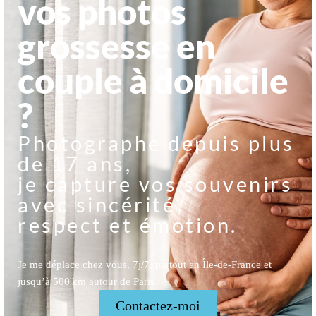
vos photos
grossesse en
couple à domicile
?
Photographe depuis plus
de 17 ans,
je capture vos souvenirs
avec sincérité
respect et émotion.
Je me déplace chez vous, 7j/7, partout en Île-de-France et
jusqu’à 500 km autour de Paris.
Contactez-moi