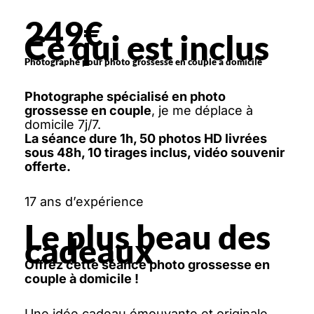
249€
Ce qui est inclus
Photographe pour photo grossesse en couple à domicile
Photographe spécialisé en photo
grossesse en couple
, je me déplace à
domicile 7j/7.
La séance dure 1h, 50 photos HD livrées
sous 48h, 10 tirages inclus, vidéo souvenir
offerte.
17 ans d’expérience
Le plus beau des
cadeaux
Offrez cette séance photo grossesse en
couple à domicile !
Une idée cadeau émouvante et originale