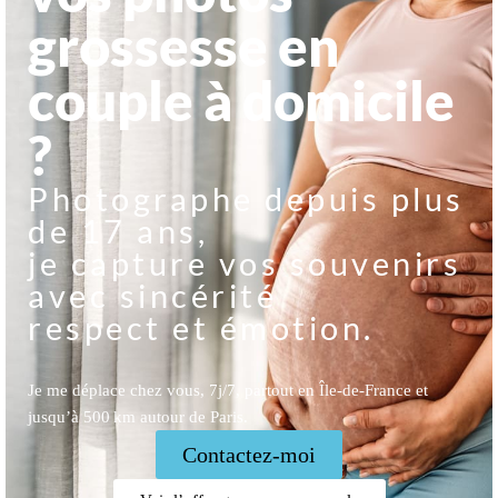
grossesse en
couple à domicile
?
Photographe depuis plus
de 17 ans,
je capture vos souvenirs
avec sincérité
respect et émotion.
Je me déplace chez vous, 7j/7, partout en Île-de-France et
jusqu’à 500 km autour de Paris.
Contactez-moi