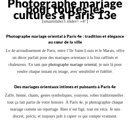
Photographe mariage
pour toutes les
cultures à Paris 13e
[smartslider3 slider= »4″]
Photographe mariage oriental à Paris 4e : tradition et élégance
au cœur de la ville
Le 4e arrondissement de Paris, entre l’île Saint-Louis et le Marais, offre
un décor parfait pour des mariages orientaux à la fois raffinés et
chaleureux. En tant que
photographe mariage oriental
, je suis là pour
rendre chaque instant en image, avec sensibilité et fidélité.
Des mariages orientaux intimes et puissants à Paris 4e
Zaffe, henné, chants, gestes symboliques, youyous, robes traditionnelles :
tout ça fait partie de votre histoire. À Paris 4e, je photographie chaque
mariage comme un reportage. Rien n’est figé, tout est vécu. Je suis
discret, précis, et toujours prêt à capter ce qui compte vraiment.