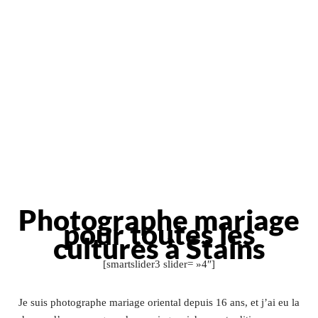
Photographe mariage
pour toutes les
cultures à Stains
[smartslider3 slider= »4″]
Je suis photographe mariage oriental depuis 16 ans, et j’ai eu la