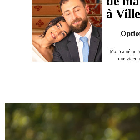
de mar
à Vill
Optio
Mon caméraman 
une vidéo