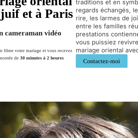
iage oriental
traditions et en sym
ejuif et à Paris
regards échangés, les
rire, les larmes de j
entre les familles ré
n cameraman vidéo
prestations contien
vous puissiez revivr
mariage oriental avec
filme votre mariage et vous recevez
 montée de
30 minutes à 2 heures
Contactez-moi