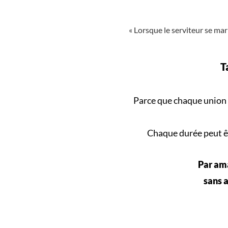
« Lorsque le serviteur se mari
T
Parce que
chaque union
Chaque durée peut êt
Par ama
sans a