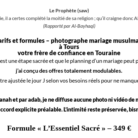
Le Prophète (saw)
e, il a certes complété la moitié de sa religion ; qu’il craigne donc A
(Rapporté par Al-Bayhaqi)
arifs et formules –
photographe mariage musulm
à Tours
votre frère de confiance en Touraine
est une
étape sacrée
et que le
planning d’un mariage
peut p
j’ai conçu des offres totalement modulables.
re ajustée le jour J selon vos
besoins réels
pour ne manqu
nah et par adab, je ne diffuse aucune photo ni vidéo de
ccord explicite préalable. L’intimité reste préservée, bis
Formule «
L’Essentiel Sacré
» – 349 €