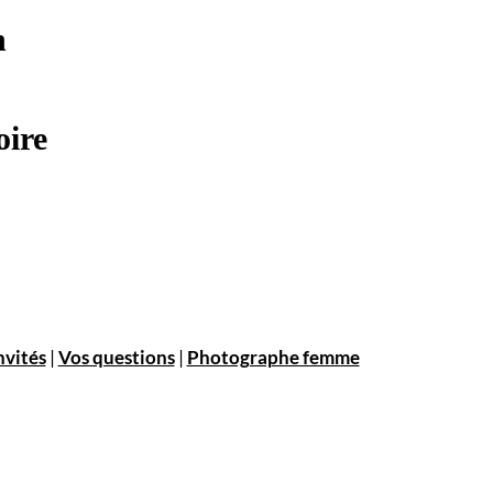
n
oire
nvités
|
Vos questions
|
Photographe femme