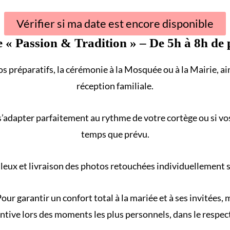
Vérifier si ma date est encore disponible
e «
Passion & Tradition
» – De 5h à 8h de 
s préparatifs, la cérémonie à la
Mosquée
ou à la
Mairie
, a
réception familiale
.
s’adapter parfaitement au rythme de votre
cortège
ou si vo
temps que prévu.
eux et livraison des photos retouchées individuellement sur
our garantir un confort total à la mariée et à ses invitées
ntive lors des moments les plus personnels, dans le respect