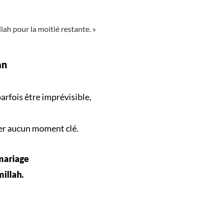
llah pour la moitié restante. »
an
arfois être imprévisible,
er aucun
moment clé
.
 mariage
millah.