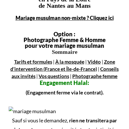
de Nantes au Mans
Mariage musulman non-mixte ? Cliquez ici
Option :
Photographe Femme & Homme
pour votre mariage musulman
Sommaire
Tarifs et formules
|
À la mosquée
|
Vidéo
|
Zone
d’intervention (France et Île-de-France)
|
Conseils
aux invités
|
Vos questions
|
Photographe femme
Engagement
Halal:
(Engagement ferme via le contrat).
Sauf si vous le demandez,
rien ne transitera par