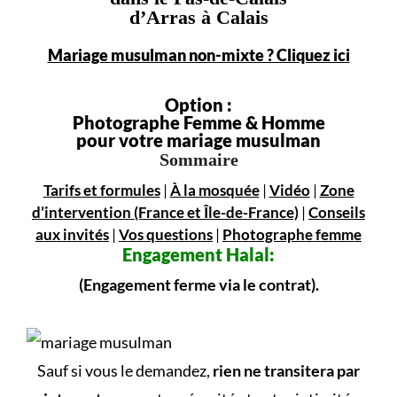
d’Arras à Calais
Mariage musulman non-mixte ? Cliquez ici
Option :
Photographe Femme & Homme
pour votre mariage musulman
Sommaire
Tarifs et formules
|
À la mosquée
|
Vidéo
|
Zone
d’intervention (France et Île-de-France)
|
Conseils
aux invités
|
Vos questions
|
Photographe femme
Engagement
Halal:
(Engagement ferme via le contrat).
Sauf si vous le demandez,
rien ne transitera par