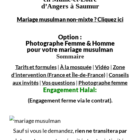
d’Angers à Saumur
Mariage musulman non-mixte ? Cliquez ici
Option :
Photographe Femme & Homme
pour votre mariage musulman
Sommaire
Tarifs et formules
|
À la mosquée
|
Vidéo
|
Zone
d’intervention (France et Île-de-France)
|
Conseils
aux invités
|
Vos questions
|
Photographe femme
Engagement
Halal:
(Engagement ferme via le contrat).
Sauf si vous le demandez,
rien ne transitera par