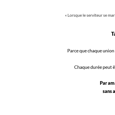
« Lorsque le serviteur se mari
T
Parce que
chaque union
Chaque durée peut êt
Par ama
sans a