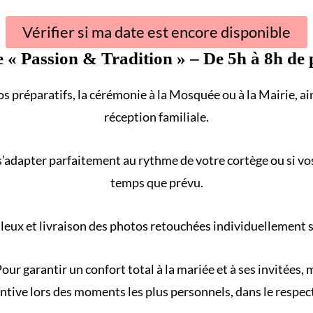
Vérifier si ma date est encore disponible
e «
Passion & Tradition
» – De 5h à 8h de 
s préparatifs, la cérémonie à la
Mosquée
ou à la
Mairie
, a
réception familiale
.
s’adapter parfaitement au rythme de votre
cortège
ou si vo
temps que prévu.
eux et livraison des photos retouchées individuellement sur
our garantir un confort total à la mariée et à ses invitées
ntive lors des moments les plus personnels, dans le respect