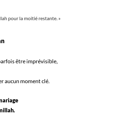
llah pour la moitié restante. »
an
arfois être imprévisible,
er aucun
moment clé
.
 mariage
millah.