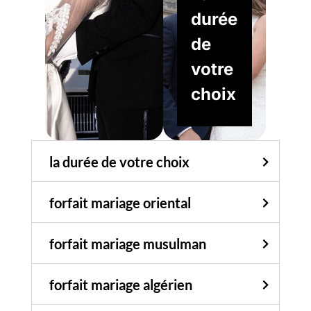
durée
de
votre
choix
la durée de votre choix
forfait mariage oriental
forfait mariage musulman
forfait mariage algérien