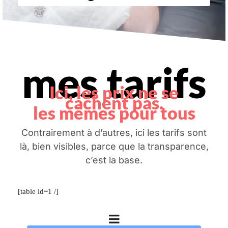
mes tarifs
Ici, les prix ne se
cachent pas.
les mêmes pour tous
Contrairement à d’autres, ici les tarifs sont
là, bien visibles, parce que la transparence,
c’est la base.
[table id=1 /]