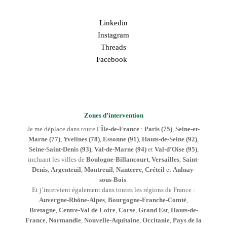
Linkedin
Instagram
Threads
Facebook
Zones d’intervention
Je me déplace dans toute l’
Île-de-France
:
Paris (75)
,
Seine-et-
Marne (77)
,
Yvelines (78)
,
Essonne (91)
,
Hauts-de-Seine (92)
,
Seine-Saint-Denis (93)
,
Val-de-Marne (94)
et
Val-d’Oise (95)
,
incluant les villes de
Boulogne-Billancourt
,
Versailles
,
Saint-
Denis
,
Argenteuil
,
Montreuil
,
Nanterre
,
Créteil
et
Aulnay-
sous-Bois
.
Et j’intervient également dans toutes les régions de France :
Auvergne-Rhône-Alpes
,
Bourgogne-Franche-Comté
,
Bretagne
,
Centre-Val de Loire
,
Corse
,
Grand Est
,
Hauts-de-
France
,
Normandie
,
Nouvelle-Aquitaine
,
Occitanie
,
Pays de la