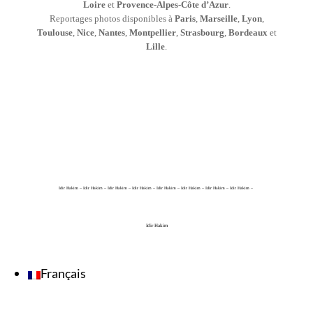
Loire
et
Provence-Alpes-Côte d’Azur
.
Reportages photos disponibles à
Paris
,
Marseille
,
Lyon
,
Toulouse
,
Nice
,
Nantes
,
Montpellier
,
Strasbourg
,
Bordeaux
et
Lille
.
Idir Hakim – Idir Hakim – Idir Hakim – Idir Hakim – Idir Hakim – Idir Hakim – Idir Hakim – Idir Hakim –
Idir Hakim
Français