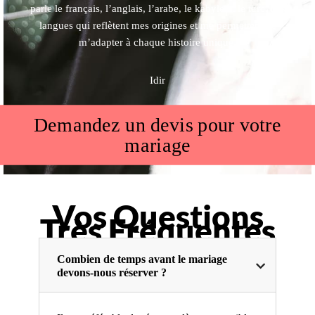
parle le français, l’anglais, l’arabe, le kabyle et le turc, des
langues qui reflètent mes origines et me permettent de
m’adapter à chaque histoire unique.
Idir
Demandez un devis pour votre
mariage
Vos Questions
Très Fréquentes
Combien de temps avant le mariage
devons-nous réserver ?