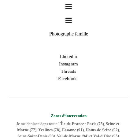
Photographe famille
Linkedin
Instagram
Threads
Facebook
Zones d’intervention
Je me déplace dans toute l’
Île-de-France
:
Paris (75)
,
Seine-et-
Marne (77)
,
Yvelines (78)
,
Essonne (91)
,
Hauts-de-Seine (92)
,
Seine-Saint-Denis (93)
,
Val-de-Marne (94)
et
Val-d’Oise (95)
,