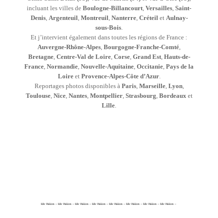
incluant les villes de
Boulogne-Billancourt
,
Versailles
,
Saint-
Denis
,
Argenteuil
,
Montreuil
,
Nanterre
,
Créteil
et
Aulnay-
sous-Bois
.
Et j’intervient également dans toutes les régions de France :
Auvergne-Rhône-Alpes
,
Bourgogne-Franche-Comté
,
Bretagne
,
Centre-Val de Loire
,
Corse
,
Grand Est
,
Hauts-de-
France
,
Normandie
,
Nouvelle-Aquitaine
,
Occitanie
,
Pays de la
Loire
et
Provence-Alpes-Côte d’Azur
.
Reportages photos disponibles à
Paris
,
Marseille
,
Lyon
,
Toulouse
,
Nice
,
Nantes
,
Montpellier
,
Strasbourg
,
Bordeaux
et
Lille
.
Idir Hakim – Idir Hakim – Idir Hakim – Idir Hakim – Idir Hakim – Idir Hakim – Idir Hakim – Idir Hakim –