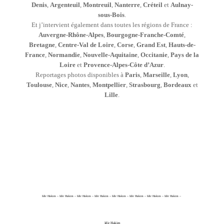
Denis
,
Argenteuil
,
Montreuil
,
Nanterre
,
Créteil
et
Aulnay-
sous-Bois
.
Et j’intervient également dans toutes les régions de France :
Auvergne-Rhône-Alpes
,
Bourgogne-Franche-Comté
,
Bretagne
,
Centre-Val de Loire
,
Corse
,
Grand Est
,
Hauts-de-
France
,
Normandie
,
Nouvelle-Aquitaine
,
Occitanie
,
Pays de la
Loire
et
Provence-Alpes-Côte d’Azur
.
Reportages photos disponibles à
Paris
,
Marseille
,
Lyon
,
Toulouse
,
Nice
,
Nantes
,
Montpellier
,
Strasbourg
,
Bordeaux
et
Lille
.
Idir Hakim – Idir Hakim – Idir Hakim – Idir Hakim – Idir Hakim – Idir Hakim – Idir Hakim – Idir Hakim –
Idir Hakim