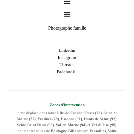
Photographe famille
Linkedin
Instagram
Threads
Facebook
Zones d’intervention
Je me déplace dans toute l’
Île-de-France
:
Paris (75)
,
Seine-et-
Marne (77)
,
Yvelines (78)
,
Essonne (91)
,
Hauts-de-Seine (92)
,
Seine-Saint-Denis (93)
,
Val-de-Marne (94)
et
Val-d’Oise (95)
,
incluant les villes de
Boulogne-Billancourt
,
Versailles
,
Saint-