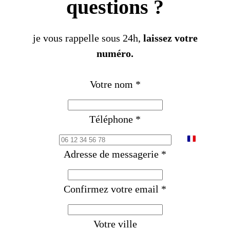
questions ?
je vous rappelle sous 24h,
laissez votre
numéro.
Votre nom
*
Téléphone
*
F
Adresse de messagerie
*
r
a
Confirmez votre email
*
n
c
e
Votre ville