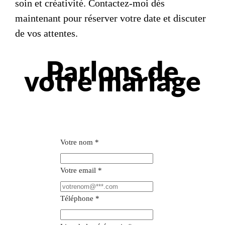
soin et créativité. Contactez-moi dès
maintenant pour réserver votre date et discuter
de vos attentes.
Parlons de
votre mariage
Votre nom
*
Votre email
*
Téléphone
*