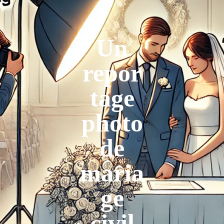
Un
repor
tage
photo
de
maria
ge
civil