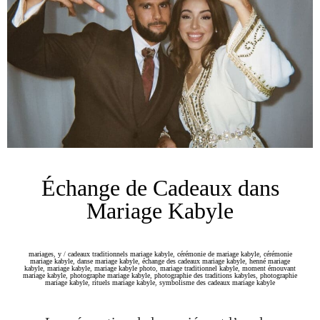
Échange de Cadeaux dans
Mariage Kabyle
mariages
,
y
/
cadeaux traditionnels mariage kabyle
,
cérémonie de mariage kabyle
,
cérémonie
mariage kabyle
,
danse mariage kabyle
,
échange des cadeaux mariage kabyle
,
henné mariage
kabyle
,
mariage kabyle
,
mariage kabyle photo
,
mariage traditionnel kabyle
,
moment émouvant
mariage kabyle
,
photographe mariage kabyle
,
photographie des traditions kabyles
,
photographie
mariage kabyle
,
rituels mariage kabyle
,
symbolisme des cadeaux mariage kabyle