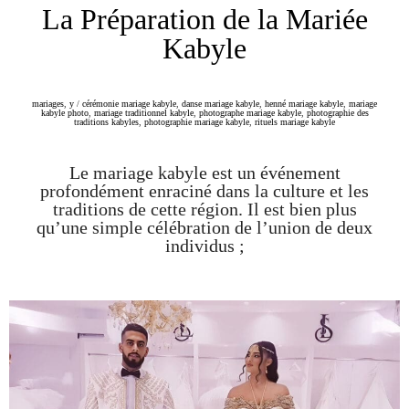
La Préparation de la Mariée
Kabyle
mariages
,
y
/
cérémonie mariage kabyle
,
danse mariage kabyle
,
henné mariage kabyle
,
mariage
kabyle photo
,
mariage traditionnel kabyle
,
photographe mariage kabyle
,
photographie des
traditions kabyles
,
photographie mariage kabyle
,
rituels mariage kabyle
Le mariage kabyle est un événement
profondément enraciné dans la culture et les
traditions de cette région. Il est bien plus
qu’une simple célébration de l’union de deux
individus ;