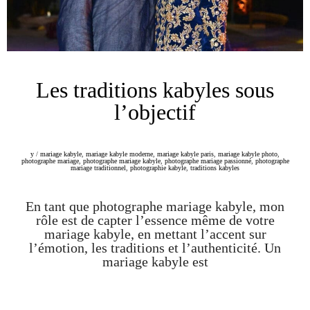
Les traditions kabyles sous
l’objectif
y
/
mariage kabyle
,
mariage kabyle moderne
,
mariage kabyle paris
,
mariage kabyle photo
,
photographe mariage
,
photographe mariage kabyle
,
photographe mariage passionné
,
photographe
mariage traditionnel
,
photographie kabyle
,
traditions kabyles
En tant que photographe mariage kabyle, mon
rôle est de capter l’essence même de votre
mariage kabyle, en mettant l’accent sur
l’émotion, les traditions et l’authenticité. Un
mariage kabyle est