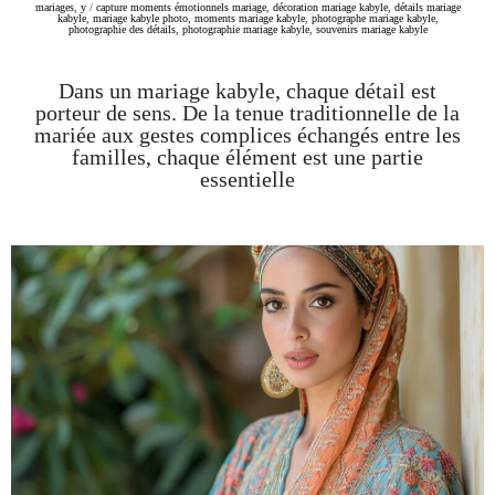
mariages
,
y
/
capture moments émotionnels mariage
,
décoration mariage kabyle
,
détails mariage
kabyle
,
mariage kabyle photo
,
moments mariage kabyle
,
photographe mariage kabyle
,
photographie des détails
,
photographie mariage kabyle
,
souvenirs mariage kabyle
Dans un mariage kabyle, chaque détail est
porteur de sens. De la tenue traditionnelle de la
mariée aux gestes complices échangés entre les
familles, chaque élément est une partie
essentielle