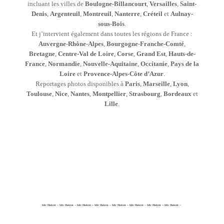
incluant les villes de
Boulogne-Billancourt
,
Versailles
,
Saint-
Denis
,
Argenteuil
,
Montreuil
,
Nanterre
,
Créteil
et
Aulnay-
sous-Bois
.
Et j’intervient également dans toutes les régions de France :
Auvergne-Rhône-Alpes
,
Bourgogne-Franche-Comté
,
Bretagne
,
Centre-Val de Loire
,
Corse
,
Grand Est
,
Hauts-de-
France
,
Normandie
,
Nouvelle-Aquitaine
,
Occitanie
,
Pays de la
Loire
et
Provence-Alpes-Côte d’Azur
.
Reportages photos disponibles à
Paris
,
Marseille
,
Lyon
,
Toulouse
,
Nice
,
Nantes
,
Montpellier
,
Strasbourg
,
Bordeaux
et
Lille
.
Idir Hakim – Idir Hakim – Idir Hakim – Idir Hakim – Idir Hakim – Idir Hakim – Idir Hakim – Idir Hakim –