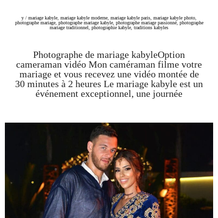
y
/
mariage kabyle
,
mariage kabyle moderne
,
mariage kabyle paris
,
mariage kabyle photo
,
photographe mariage
,
photographe mariage kabyle
,
photographe mariage passionné
,
photographe
mariage traditionnel
,
photographie kabyle
,
traditions kabyles
Photographe de mariage kabyleOption
cameraman vidéo Mon caméraman filme votre
mariage et vous recevez une vidéo montée de
30 minutes à 2 heures Le mariage kabyle est un
événement exceptionnel, une journée