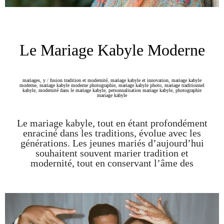
Le Mariage Kabyle Moderne
mariages
,
y
/
fusion tradition et modernité
,
mariage kabyle et innovation
,
mariage kabyle
moderne
,
mariage kabyle moderne photographie
,
mariage kabyle photo
,
mariage traditionnel
kabyle
,
modernité dans le mariage kabyle
,
personnalisation mariage kabyle
,
photographie
mariage kabyle
Le mariage kabyle, tout en étant profondément
enraciné dans les traditions, évolue avec les
générations. Les jeunes mariés d’aujourd’hui
souhaitent souvent marier tradition et
modernité, tout en conservant l’âme des