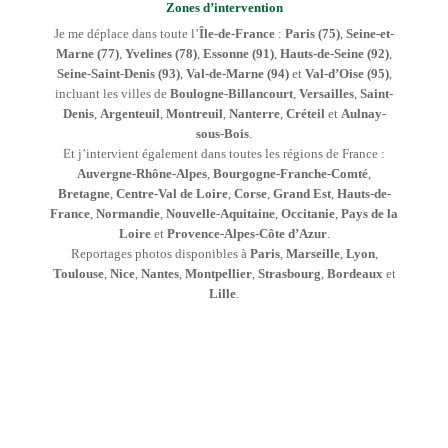
Zones d’intervention
Je me déplace dans toute l’
Île-de-France
:
Paris (75)
,
Seine-et-
Marne (77)
,
Yvelines (78)
,
Essonne (91)
,
Hauts-de-Seine (92)
,
Seine-Saint-Denis (93)
,
Val-de-Marne (94)
et
Val-d’Oise (95)
,
incluant les villes de
Boulogne-Billancourt
,
Versailles
,
Saint-
Denis
,
Argenteuil
,
Montreuil
,
Nanterre
,
Créteil
et
Aulnay-
sous-Bois
.
Et j’intervient également dans toutes les régions de France :
Auvergne-Rhône-Alpes
,
Bourgogne-Franche-Comté
,
Bretagne
,
Centre-Val de Loire
,
Corse
,
Grand Est
,
Hauts-de-
France
,
Normandie
,
Nouvelle-Aquitaine
,
Occitanie
,
Pays de la
Loire
et
Provence-Alpes-Côte d’Azur
.
Reportages photos disponibles à
Paris
,
Marseille
,
Lyon
,
Toulouse
,
Nice
,
Nantes
,
Montpellier
,
Strasbourg
,
Bordeaux
et
Lille
.