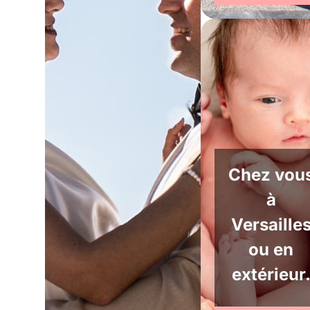
Chez vou
à
Versaille
ou en
extérieur