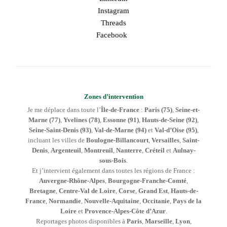
Instagram
Threads
Facebook
Zones d’intervention
Je me déplace dans toute l’
Île-de-France
:
Paris (75)
,
Seine-et-
Marne (77)
,
Yvelines (78)
,
Essonne (91)
,
Hauts-de-Seine (92)
,
Seine-Saint-Denis (93)
,
Val-de-Marne (94)
et
Val-d’Oise (95)
,
incluant les villes de
Boulogne-Billancourt
,
Versailles
,
Saint-
Denis
,
Argenteuil
,
Montreuil
,
Nanterre
,
Créteil
et
Aulnay-
sous-Bois
.
Et j’intervient également dans toutes les régions de France :
Auvergne-Rhône-Alpes
,
Bourgogne-Franche-Comté
,
Bretagne
,
Centre-Val de Loire
,
Corse
,
Grand Est
,
Hauts-de-
France
,
Normandie
,
Nouvelle-Aquitaine
,
Occitanie
,
Pays de la
Loire
et
Provence-Alpes-Côte d’Azur
.
Reportages photos disponibles à
Paris
,
Marseille
,
Lyon
,