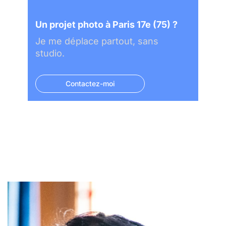
Un projet photo à Paris 17e (75) ?
Je me déplace partout, sans
studio.
Contactez-moi