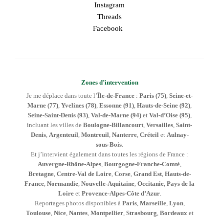
Instagram
Threads
Facebook
Zones d’intervention
Je me déplace dans toute l’
Île-de-France
:
Paris (75)
,
Seine-et-
Marne (77)
,
Yvelines (78)
,
Essonne (91)
,
Hauts-de-Seine (92)
,
Seine-Saint-Denis (93)
,
Val-de-Marne (94)
et
Val-d’Oise (95)
,
incluant les villes de
Boulogne-Billancourt
,
Versailles
,
Saint-
Denis
,
Argenteuil
,
Montreuil
,
Nanterre
,
Créteil
et
Aulnay-
sous-Bois
.
Et j’intervient également dans toutes les régions de France :
Auvergne-Rhône-Alpes
,
Bourgogne-Franche-Comté
,
Bretagne
,
Centre-Val de Loire
,
Corse
,
Grand Est
,
Hauts-de-
France
,
Normandie
,
Nouvelle-Aquitaine
,
Occitanie
,
Pays de la
Loire
et
Provence-Alpes-Côte d’Azur
.
Reportages photos disponibles à
Paris
,
Marseille
,
Lyon
,
Toulouse
,
Nice
,
Nantes
,
Montpellier
,
Strasbourg
,
Bordeaux
et