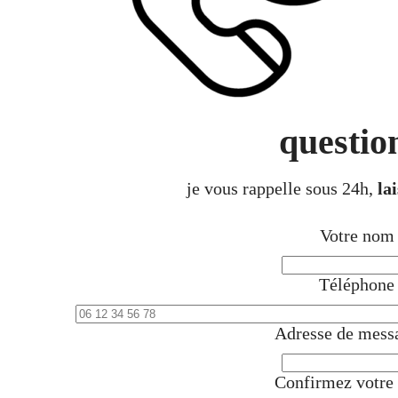
questio
je vous rappelle sous 24h,
la
Votre no
Téléphon
Adresse de mess
Confirmez votre