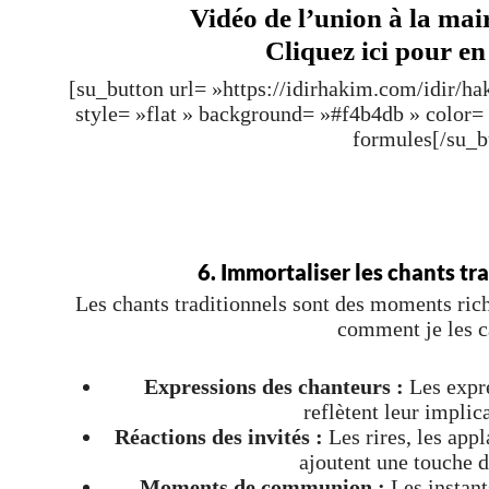
Vidéo de l’union à la mair
Cliquez ici pour en
[su_button url= »https://idirhakim.com/idir/h
style= »flat » background= »#f4b4db » color
formules[/su_b
6. Immortaliser les chants tr
Les chants traditionnels sont des moments ric
comment je les c
Expressions des chanteurs :
Les expre
reflètent leur implica
Réactions des invités :
Les rires, les app
ajoutent une touche d
Moments de communion :
Les instant