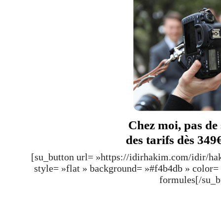
Chez moi, pas de 
des tarifs dès 349
[su_button url= »https://idirhakim.com/idir/h
style= »flat » background= »#f4b4db » color
formules[/su_b