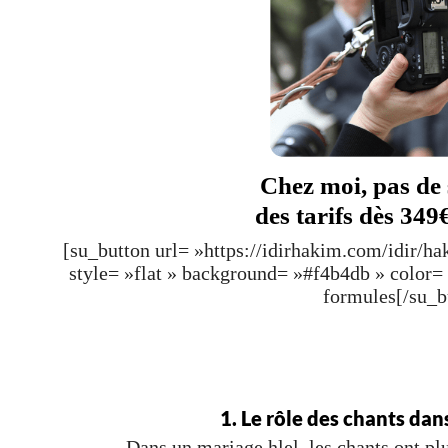
Chez moi, pas de 
des tarifs dès 349
[su_button url= »https://idirhakim.com/idir/h
style= »flat » background= »#f4b4db » color
formules[/su_b
1. Le rôle des chants dan
Dans un mariage hlel, les chants ont pl