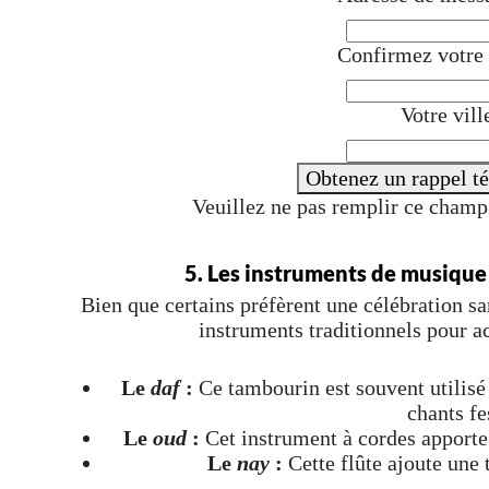
Confirmez votre
Votre vill
Obtenez un rappel t
Veuillez ne pas remplir ce cham
5. Les instruments de musique 
Bien que certains préfèrent une célébration sa
instruments traditionnels pour a
Le
daf
:
Ce tambourin est souvent utilis
chants fes
Le
oud
:
Cet instrument à cordes apporte 
Le
nay
:
Cette flûte ajoute une 