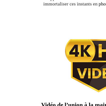
immortaliser ces instants en
pho
Vidéo de l’union à la mair