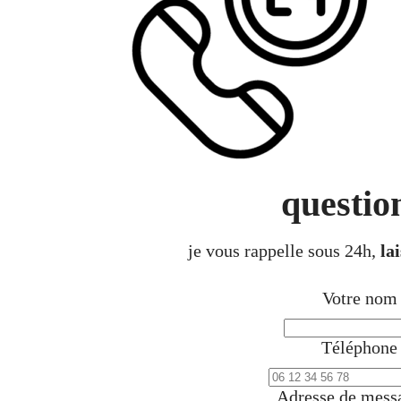
questio
je vous rappelle sous 24h,
la
Votre no
Téléphon
Adresse de mess