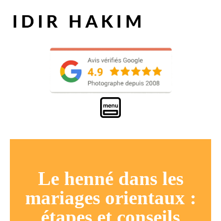
Le henné dans les
mariages orientaux :
étapes et conseils