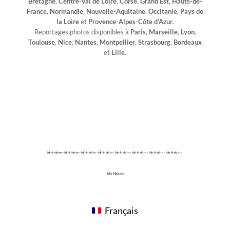
Bretagne
,
Centre-Val de Loire
,
Corse
,
Grand Est
,
Hauts-de-
France
,
Normandie
,
Nouvelle-Aquitaine
,
Occitanie
,
Pays de
la Loire
et
Provence-Alpes-Côte d’Azur
.
Reportages photos disponibles à
Paris
,
Marseille
,
Lyon
,
Toulouse
,
Nice
,
Nantes
,
Montpellier
,
Strasbourg
,
Bordeaux
et
Lille
.
Idir Hakim – Idir Hakim – Idir Hakim – Idir Hakim – Idir Hakim – Idir Hakim – Idir Hakim – Idir Hakim –
Idir Hakim
Français