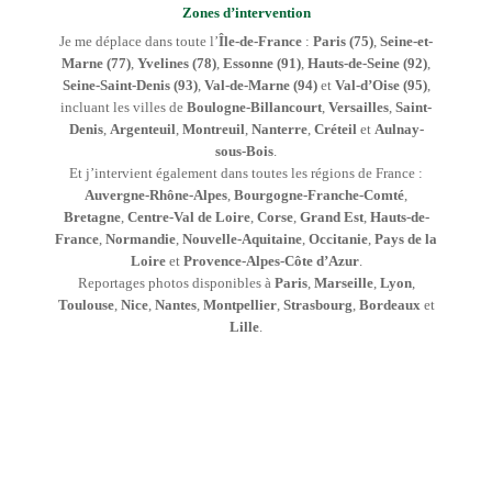
Zones d’intervention
Je me déplace dans toute l’
Île-de-France
:
Paris (75)
,
Seine-et-
Marne (77)
,
Yvelines (78)
,
Essonne (91)
,
Hauts-de-Seine (92)
,
Seine-Saint-Denis (93)
,
Val-de-Marne (94)
et
Val-d’Oise (95)
,
incluant les villes de
Boulogne-Billancourt
,
Versailles
,
Saint-
Denis
,
Argenteuil
,
Montreuil
,
Nanterre
,
Créteil
et
Aulnay-
sous-Bois
.
Et j’intervient également dans toutes les régions de France :
Auvergne-Rhône-Alpes
,
Bourgogne-Franche-Comté
,
Bretagne
,
Centre-Val de Loire
,
Corse
,
Grand Est
,
Hauts-de-
France
,
Normandie
,
Nouvelle-Aquitaine
,
Occitanie
,
Pays de la
Loire
et
Provence-Alpes-Côte d’Azur
.
Reportages photos disponibles à
Paris
,
Marseille
,
Lyon
,
Toulouse
,
Nice
,
Nantes
,
Montpellier
,
Strasbourg
,
Bordeaux
et
Lille
.