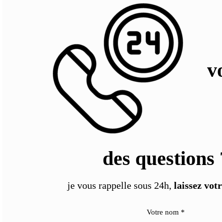
vo
des questions 
je vous rappelle sous 24h,
laissez vot
Votre nom
*