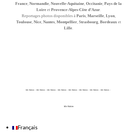
France
,
Normandie
,
Nouvelle-Aquitaine
,
Occitanie
,
Pays de la
Loire
et
Provence-Alpes-Côte d’Azur
.
Reportages photos disponibles à
Paris
,
Marseille
,
Lyon
,
Toulouse
,
Nice
,
Nantes
,
Montpellier
,
Strasbourg
,
Bordeaux
et
Lille
.
Idir Hakim – Idir Hakim – Idir Hakim – Idir Hakim – Idir Hakim – Idir Hakim – Idir Hakim – Idir Hakim –
Idir Hakim
Français