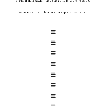
© Idir Hakim Azem – 2008-2026 Tous droits reservés
Paiements en carte bancaire ou espèces uniquement