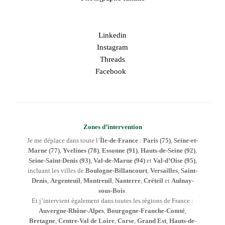
Linkedin
Instagram
Threads
Facebook
Zones d’intervention
Je me déplace dans toute l’
Île-de-France
:
Paris (75)
,
Seine-et-
Marne (77)
,
Yvelines (78)
,
Essonne (91)
,
Hauts-de-Seine (92)
,
Seine-Saint-Denis (93)
,
Val-de-Marne (94)
et
Val-d’Oise (95)
,
incluant les villes de
Boulogne-Billancourt
,
Versailles
,
Saint-
Denis
,
Argenteuil
,
Montreuil
,
Nanterre
,
Créteil
et
Aulnay-
sous-Bois
.
Et j’intervient également dans toutes les régions de France :
Auvergne-Rhône-Alpes
,
Bourgogne-Franche-Comté
,
Bretagne
,
Centre-Val de Loire
,
Corse
,
Grand Est
,
Hauts-de-