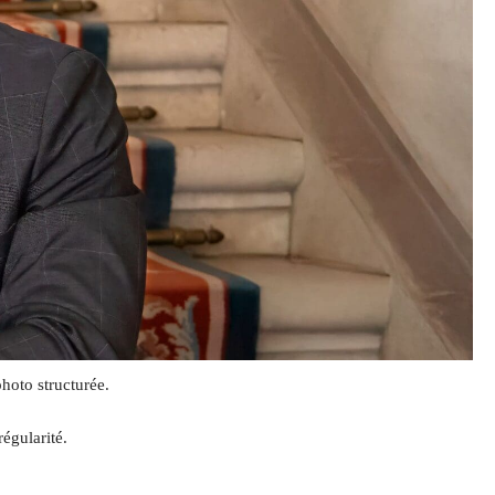
hoto structurée.
égularité.