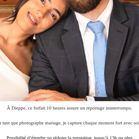
À Dieppe, ce forfait 10 heures assure un reportage ininterrompu.
 tant que photographe mariage, je capture chaque moment fort avec so
Possibilité d’étendre ou réduire la prestation, jusqu’à 13h ou plus