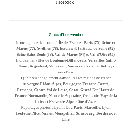
Facebook
Zones d’intervention
Je me déplace dans toute l’
Île-de-France
:
Paris (75)
,
Seine-et-
Marne (77)
,
Yvelines (78)
,
Essonne (91)
,
Hauts-de-Seine (92)
,
Seine-Saint-Denis (93)
,
Val-de-Marne (94)
et
Val-d’Oise (95)
,
incluant les villes de
Boulogne-Billancourt
,
Versailles
,
Saint-
Denis
,
Argenteuil
,
Montreuil
,
Nanterre
,
Créteil
et
Aulnay-
sous-Bois
.
Et j’intervient également dans toutes les régions de France :
Auvergne-Rhône-Alpes
,
Bourgogne-Franche-Comté
,
Bretagne
,
Centre-Val de Loire
,
Corse
,
Grand Est
,
Hauts-de-
France
,
Normandie
,
Nouvelle-Aquitaine
,
Occitanie
,
Pays de la
Loire
et
Provence-Alpes-Côte d’Azur
.
Reportages photos disponibles à
Paris
,
Marseille
,
Lyon
,
Toulouse
,
Nice
,
Nantes
,
Montpellier
,
Strasbourg
,
Bordeaux
et
Lille
.