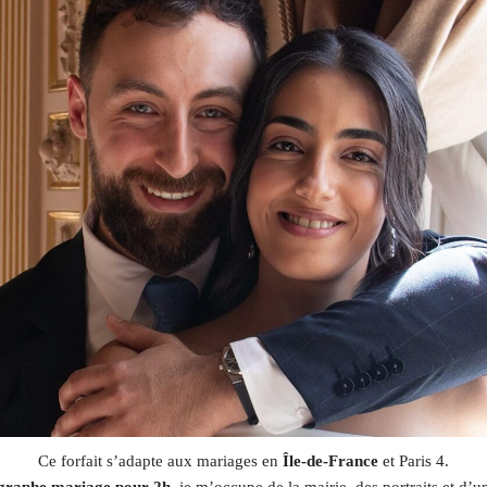
Ce forfait s’adapte aux mariages en
Île-de-France
et Paris 4.
graphe mariage pour 2h
, je m’occupe de la mairie, des portraits et d’u