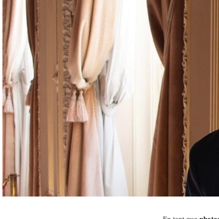
En tant que
photo