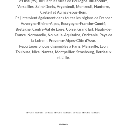
d’Oise (95)
, incluant les villes de
Boulogne-Billancourt
,
Versailles
,
Saint-Denis
,
Argenteuil
,
Montreuil
,
Nanterre
,
Créteil
et
Aulnay-sous-Bois
.
Et j’intervient également dans toutes les régions de France :
Auvergne-Rhône-Alpes
,
Bourgogne-Franche-Comté
,
Bretagne
,
Centre-Val de Loire
,
Corse
,
Grand Est
,
Hauts-de-
France
,
Normandie
,
Nouvelle-Aquitaine
,
Occitanie
,
Pays de
la Loire
et
Provence-Alpes-Côte d’Azur
.
Reportages photos disponibles à
Paris
,
Marseille
,
Lyon
,
Toulouse
,
Nice
,
Nantes
,
Montpellier
,
Strasbourg
,
Bordeaux
et
Lille
.
Idir Hakim – Idir Hakim – Idir Hakim – Idir Hakim – Idir Hakim – Idir Hakim – Idir Hakim – Idir Hakim –
Idir Hakim