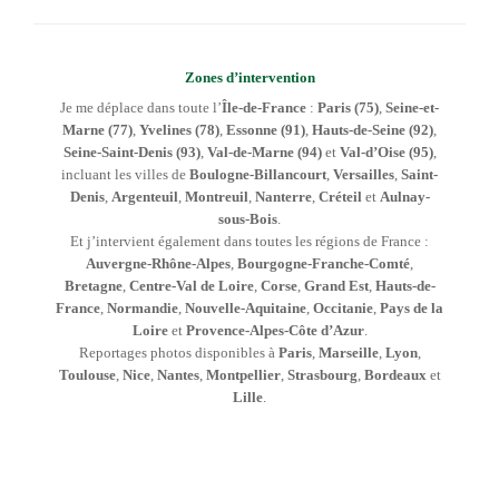
Zones d’intervention
Je me déplace dans toute l’
Île-de-France
:
Paris (75)
,
Seine-et-
Marne (77)
,
Yvelines (78)
,
Essonne (91)
,
Hauts-de-Seine (92)
,
Seine-Saint-Denis (93)
,
Val-de-Marne (94)
et
Val-d’Oise (95)
,
incluant les villes de
Boulogne-Billancourt
,
Versailles
,
Saint-
Denis
,
Argenteuil
,
Montreuil
,
Nanterre
,
Créteil
et
Aulnay-
sous-Bois
.
Et j’intervient également dans toutes les régions de France :
Auvergne-Rhône-Alpes
,
Bourgogne-Franche-Comté
,
Bretagne
,
Centre-Val de Loire
,
Corse
,
Grand Est
,
Hauts-de-
France
,
Normandie
,
Nouvelle-Aquitaine
,
Occitanie
,
Pays de la
Loire
et
Provence-Alpes-Côte d’Azur
.
Reportages photos disponibles à
Paris
,
Marseille
,
Lyon
,
Toulouse
,
Nice
,
Nantes
,
Montpellier
,
Strasbourg
,
Bordeaux
et
Lille
.